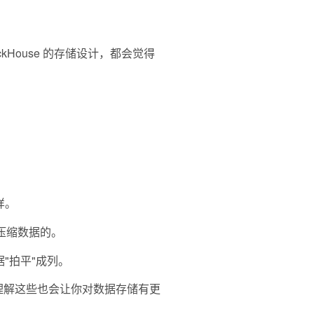
ckHouse 的存储设计，都会觉得
么样。
种技巧压缩数据的。
嵌套数据"拍平"成列。
发，理解这些也会让你对数据存储有更